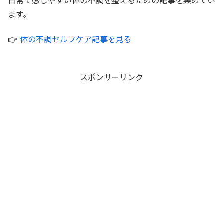
ます。
👉
体の不調セルフケア記事を見る
スポンサーリンク