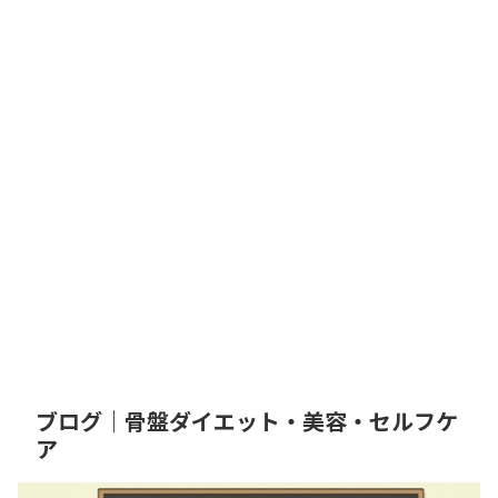
ブログ｜骨盤ダイエット・美容・セルフケ
ア