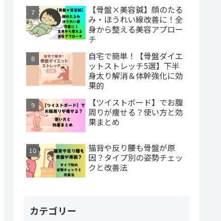
【骨盤×美容鍼】顔のたる
み・ほうれい線改善に！全
身から整える美容アプロー
チ
自宅で簡単！【骨盤ダイエ
ットストレッチ5選】下半
身太り解消＆体幹強化に効
果的
【ツイストボード】でお腹
周りが痩せる？使い方と効
果まとめ
猫背や反り腰も骨盤が原
因？タイプ別の姿勢チェッ
クと改善法
カテゴリー