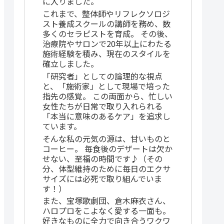
に入りました。
これまで、整体師やリフレクソロジ
スト養成スクールの講師を務め、数
多くのセラピストを育成。 その後、
治療院やサロンで20年以上にわたる
施術経験を積み、現在のスタイルを
確立しました。
「研究者」としての論理的な視点
と、「施術家」として現場で培った
指先の感覚。 この両面から、忙しい
女性たちが日常で取り入れられる
「本当に意味のあるケア」を追求し
ています。
そんな私の元気の源は、甘いものと
コーヒー。 毎食後のデザートは欠か
せない、至福の時間です♪（その
分、体型維持のために毎日のエクサ
サイズには必死で取り組んでいま
す！）
また、宝塚歌劇団、倉木麻衣さん、
ハロプロをこよなく愛する一面も。
好きなものに全力で向き合うワクワ