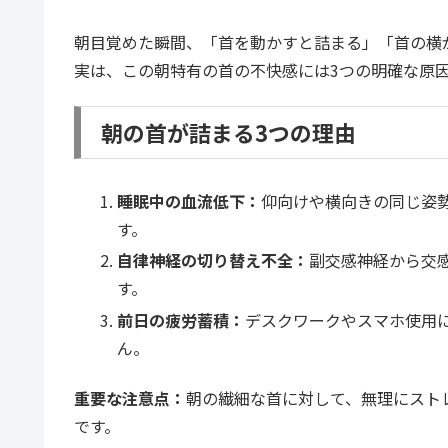
朝目覚めた瞬間、「首を動かすと詰まる」「首の横
実は、この朝特有の首の不快感には3つの明確な原
朝の首が詰まる3つの理由
睡眠中の血流低下：
仰向けや横向きの同じ姿
す。
自律神経の切り替え不全：
副交感神経から交
す。
前日の疲労蓄積：
デスクワークやスマホ使用
ん。
重要な注意点：
朝の繊細な首に対して、無理にスト
です。