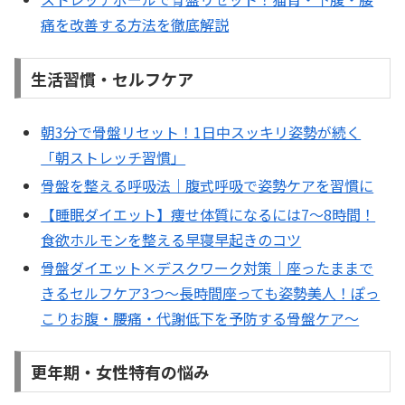
痛を改善する方法を徹底解説
生活習慣・セルフケア
朝3分で骨盤リセット！1日中スッキリ姿勢が続く
「朝ストレッチ習慣」
骨盤を整える呼吸法｜腹式呼吸で姿勢ケアを習慣に
【睡眠ダイエット】痩せ体質になるには7〜8時間！
食欲ホルモンを整える早寝早起きのコツ
骨盤ダイエット×デスクワーク対策｜座ったままで
きるセルフケア3つ～長時間座っても姿勢美人！ぽっ
こりお腹・腰痛・代謝低下を予防する骨盤ケア～
更年期・女性特有の悩み