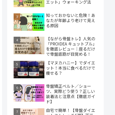
エット」ウォーキング法
知っておかないと危険！あ
なたが年齢より老けて見え
る原因
【ながら骨盤トレ】人気の
「PROIDEA キュットブル」
を徹底レビュー｜座るだけ
で骨盤底筋が目覚める！
【マヌカハニー】でダイエ
ット！本当に食べるだけで
痩せる？
骨盤矯正ベルト／ショー
ツ、実際どう使う？正しい
装着法と注意点【徹底ガイ
ド】
自宅で簡単！【骨盤ダイエ