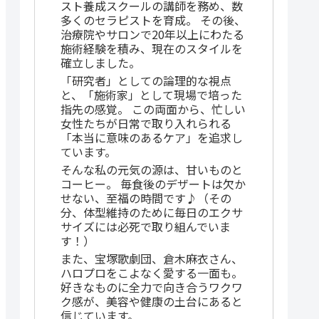
スト養成スクールの講師を務め、数
多くのセラピストを育成。 その後、
治療院やサロンで20年以上にわたる
施術経験を積み、現在のスタイルを
確立しました。
「研究者」としての論理的な視点
と、「施術家」として現場で培った
指先の感覚。 この両面から、忙しい
女性たちが日常で取り入れられる
「本当に意味のあるケア」を追求し
ています。
そんな私の元気の源は、甘いものと
コーヒー。 毎食後のデザートは欠か
せない、至福の時間です♪（その
分、体型維持のために毎日のエクサ
サイズには必死で取り組んでいま
す！）
また、宝塚歌劇団、倉木麻衣さん、
ハロプロをこよなく愛する一面も。
好きなものに全力で向き合うワクワ
ク感が、美容や健康の土台にあると
信じています。