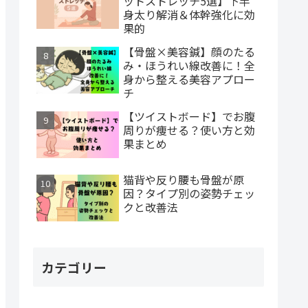
ットストレッチ5選】下半
身太り解消＆体幹強化に効
果的
【骨盤×美容鍼】顔のたる
み・ほうれい線改善に！全
身から整える美容アプロー
チ
【ツイストボード】でお腹
周りが痩せる？使い方と効
果まとめ
猫背や反り腰も骨盤が原
因？タイプ別の姿勢チェッ
クと改善法
カテゴリー