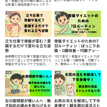
見！骨盤の歪みが腸の働きに与え
とで、効果的なダイエットが可能
る影響と便秘改善のセルフケア法
となります。では、骨盤の位置が
を解説します。
ダイエットにどのような影響を与
骨盤
骨盤
えるのでしょうか？今回は、その
理由を詳しく解説します。【骨
盤...
立ち仕事で骨盤が歪む？意
骨盤ダイエットのための7
識するだけで変わる立ち姿
日ルーティン｜ぽっこりお
勢
腹・O脚改善・代謝アップ
を習慣化
長時間の立ち仕事で骨盤が歪むの
7日で変化！骨盤ダイエットでぽ
はなぜ？正しい立ち姿勢のコツと
っこりお腹・O脚改善・代謝アッ
骨盤を守るセルフケアを紹介。腰
プ。簡単ルーティンを毎日3分で
痛・疲労・むくみの予防に役立ち
習慣化し、美姿勢を今すぐ手に入
ます。
れよう。
骨盤
骨盤
左の股関節が痛い人へ｜動
お尻の冷えを解消して下半
き始めの痛みを和らげるセ
身痩せ！鍼灸師の温活スト