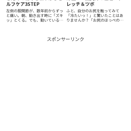
ルフケア3STEP
レッチ＆ツボ
左側の股関節が、数年前からずっ
ふと、自分のお尻を触ってみて
と痛い。朝、動き出す時に「ズキ
「冷たいっ！」と驚いたことはあ
ッ」とくる。でも、動いているう
りませんか？「お尻のほっぺの部
ちに少しずつマシになる。そんな
分だけ、まるで氷のようにヒンヤ
不思議な痛みに、心当たりはあり
リしている・・・」実は、デスク
ませんか？実は、その股関節の痛
ワークや立ち仕事をしている女性
スポンサーリンク
み。同じ左側の「腰痛」や「首の
の多くが、この「お尻の氷河期」
凝り」と、深いつながりがある
に悩まされています。お尻が冷た
の...
い...