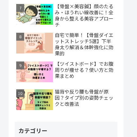
【骨盤×美容鍼】顔のたる
み・ほうれい線改善に！全
身から整える美容アプロー
チ
自宅で簡単！【骨盤ダイエ
ットストレッチ5選】下半
身太り解消＆体幹強化に効
果的
【ツイストボード】でお腹
周りが痩せる？使い方と効
果まとめ
猫背や反り腰も骨盤が原
因？タイプ別の姿勢チェッ
クと改善法
カテゴリー