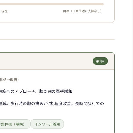
現在
目標（日常生活に支障なし）
第3回
（前回5→改善）
殿筋へのアプローチ、膝周囲の緊張緩和
軽減。歩行時の膝の痛みが7割程度改善。長時間歩行での
骨盤体操（朝晩）
インソール着用