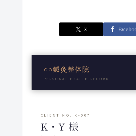
X
Facebo
○○鍼灸整体院
PERSONAL HEALTH RECORD
CLIENT NO. K-007
K・Y 様