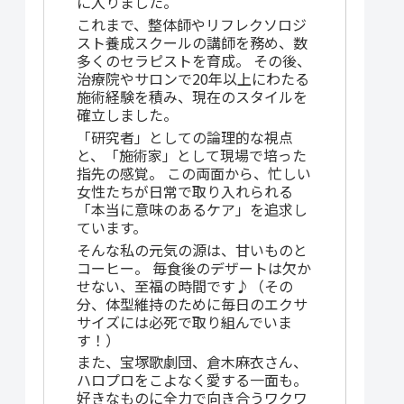
に入りました。
これまで、整体師やリフレクソロジ
スト養成スクールの講師を務め、数
多くのセラピストを育成。 その後、
治療院やサロンで20年以上にわたる
施術経験を積み、現在のスタイルを
確立しました。
「研究者」としての論理的な視点
と、「施術家」として現場で培った
指先の感覚。 この両面から、忙しい
女性たちが日常で取り入れられる
「本当に意味のあるケア」を追求し
ています。
そんな私の元気の源は、甘いものと
コーヒー。 毎食後のデザートは欠か
せない、至福の時間です♪（その
分、体型維持のために毎日のエクサ
サイズには必死で取り組んでいま
す！）
また、宝塚歌劇団、倉木麻衣さん、
ハロプロをこよなく愛する一面も。
好きなものに全力で向き合うワクワ