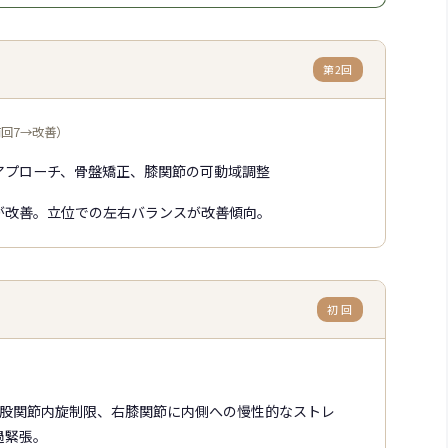
第2回
前回7→改善）
アプローチ、骨盤矯正、膝関節の可動域調整
が改善。立位での左右バランスが改善傾向。
初 回
右股関節内旋制限、右膝関節に内側への慢性的なストレ
過緊張。