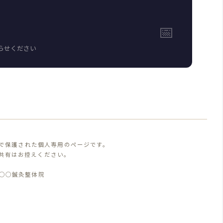
📅
らせください
で保護された個人専用のページです。
共有はお控えください。
 ○○鍼灸整体院