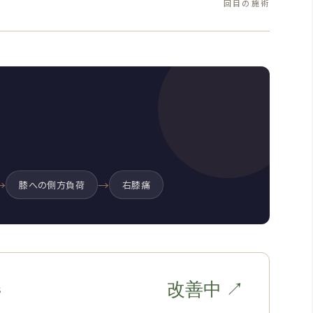
回目の施術
→
→
膝への側方負荷
右膝痛
改善中 ↗
S