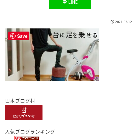
LINE
2021.02.12
Save
日本ブログ村
人気ブログランキング