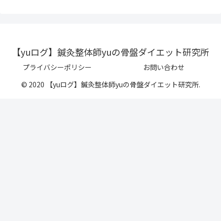
【yuログ】鍼灸整体師yuの骨盤ダイエット研究所
プライバシーポリシー
お問い合わせ
© 2020 【yuログ】鍼灸整体師yuの骨盤ダイエット研究所.