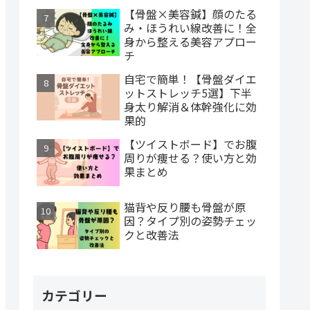
【骨盤×美容鍼】顔のたる
み・ほうれい線改善に！全
身から整える美容アプロー
チ
自宅で簡単！【骨盤ダイエ
ットストレッチ5選】下半
身太り解消＆体幹強化に効
果的
【ツイストボード】でお腹
周りが痩せる？使い方と効
果まとめ
猫背や反り腰も骨盤が原
因？タイプ別の姿勢チェッ
クと改善法
カテゴリー