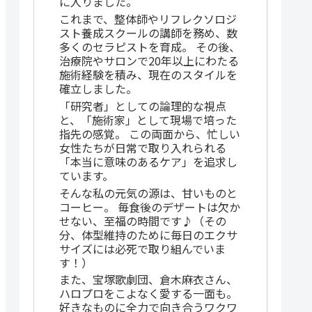
に入りました。
これまで、整体師やリフレクソロジ
スト養成スクールの講師を務め、数
多くのセラピストを育成。 その後、
治療院やサロンで20年以上にわたる
施術経験を積み、現在のスタイルを
確立しました。
「研究者」としての論理的な視点
と、「施術家」として現場で培った
指先の感覚。 この両面から、忙しい
女性たちが日常で取り入れられる
「本当に意味のあるケア」を追求し
ています。
そんな私の元気の源は、甘いものと
コーヒー。 毎食後のデザートは欠か
せない、至福の時間です♪（その
分、体型維持のために毎日のエクサ
サイズには必死で取り組んでいま
す！）
また、宝塚歌劇団、倉木麻衣さん、
ハロプロをこよなく愛する一面も。
好きなものに全力で向き合うワクワ