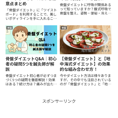
意点まとめ
骨盤ダイエットに呼吸が関係ある
って知っていますか？腹式呼吸で
「骨盤ダイエット」に「ツイスト
骨盤を整え、姿勢・便秘・冷えを
ボード」を利用することで、美し
改善する方法を初心者向けにわか
いボディラインを手に入れること
りやすく解説します。
ができます。しかし、注意点を守
らずに取り組むと、逆効果になる
骨盤
骨盤
可能性もあります。本記事では、
骨盤ダイエットとツイストボード
の効果と注意点についてまとめ
て...
骨盤ダイエットQ&A｜初心
【骨盤ダイエット】と【地
者の疑問5つを鍼灸師が解
中海式ダイエット】の効果
説
的な組み合わせ方！
骨盤ダイエット初心者が必ずつま
今やダイエット方法は様々ありま
づく5つの疑問を徹底解説！効果
すが、その中でも注目されている
はある？続け方は？痛みが出た時
のが「骨盤ダイエット」と「地中
の対処法から食事管理との組み合
海式ダイエット」です。これらの
わせまで、エビデンスに基づいて
ダイエットを組み合わせることで
わかりやすく解説します。
どのような効果があるのでしょう
スポンサーリンク
か？本記事では、骨盤ダイエット
と地中海式ダイエットの効果的
な...