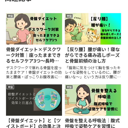
骨盤
骨盤
骨盤ダイエット×デスクワ
【反り腰】腰が痛い！寝な
ーク対策｜座ったままでき
がらできる痛み逃しポーズ
るセルフケア3つ～長時間
と骨盤前傾の治し方
座っても姿勢美人！ぽっこ
デスクワークで崩れる骨盤を座っ
「猫背に気をつけて胸を張ったキ
りお腹・腰痛・代謝低下を
たままケア！骨盤ダイエットの効
レイな姿勢をしているのに、腰が
果と腰痛・ぽっこりお腹改善につ
痛いな〜」という方は反り腰にな
予防する骨盤ケア～
ながる簡単エクササイズ3種を紹
っている可能性があります。本記
介。
事では反り腰・骨盤前傾の原因・
骨盤
骨盤
解消エクササイズをご紹介しまし
た。ぜひご覧ください。
【骨盤ダイエット】と【ツ
骨盤を整える呼吸法｜腹式
イストボード】の効果と注
呼吸で姿勢ケアを習慣に