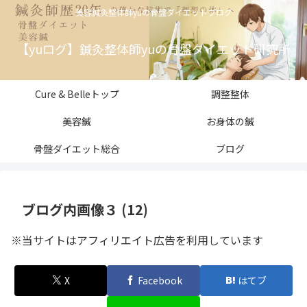
美容鍼灸整体師yuの骨盤ダイエットブログ
【yuログ】鍼灸整体師yuの骨盤ダイエット研究所
Cure & Belleトップ
調整整体
美容鍼
お身体の鍼
骨盤ダイエット総合
ブログ
ブログ内画像３ (12)
※当サイトはアフィリエイト広告を利用しています
X
Facebook
はてブ