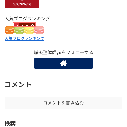
人気ブログランキング
人気ブログランキング
鍼灸整体師yuをフォローする
コメント
コメントを書き込む
検索