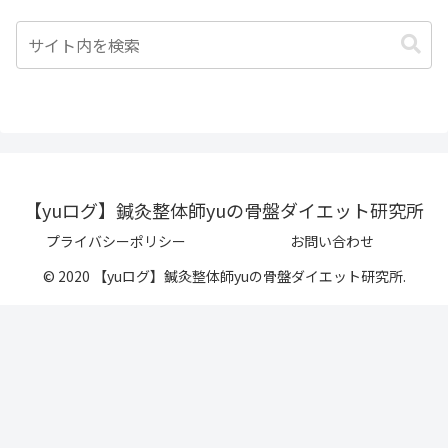
【yuログ】鍼灸整体師yuの骨盤ダイエット研究所
プライバシーポリシー
お問い合わせ
© 2020 【yuログ】鍼灸整体師yuの骨盤ダイエット研究所.