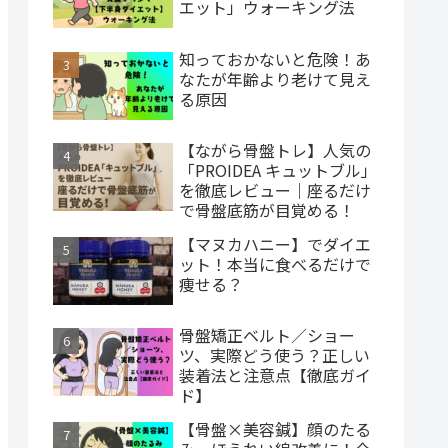
エット」ウォーキング法
知っておかないと危険！あ
なたが年齢より老けて見え
る原因
【ながら骨盤トレ】人気の
「PROIDEA キュットブル」
を徹底レビュー｜座るだけ
で骨盤底筋が目覚める！
【マヌカハニー】でダイエ
ット！本当に食べるだけで
痩せる？
骨盤矯正ベルト／ショー
ツ、実際どう使う？正しい
装着法と注意点【徹底ガイ
ド】
【骨盤×美容鍼】顔のたる