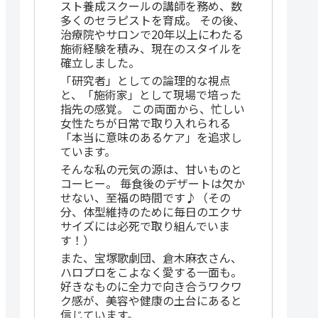
スト養成スクールの講師を務め、数
多くのセラピストを育成。 その後、
治療院やサロンで20年以上にわたる
施術経験を積み、現在のスタイルを
確立しました。
「研究者」としての論理的な視点
と、「施術家」として現場で培った
指先の感覚。 この両面から、忙しい
女性たちが日常で取り入れられる
「本当に意味のあるケア」を追求し
ています。
そんな私の元気の源は、甘いものと
コーヒー。 毎食後のデザートは欠か
せない、至福の時間です♪（その
分、体型維持のために毎日のエクサ
サイズには必死で取り組んでいま
す！）
また、宝塚歌劇団、倉木麻衣さん、
ハロプロをこよなく愛する一面も。
好きなものに全力で向き合うワクワ
ク感が、美容や健康の土台にあると
信じています。