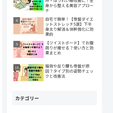
み・ほうれい線改善に！全
身から整える美容アプロー
チ
自宅で簡単！【骨盤ダイエ
ットストレッチ5選】下半
身太り解消＆体幹強化に効
果的
【ツイストボード】でお腹
周りが痩せる？使い方と効
果まとめ
猫背や反り腰も骨盤が原
因？タイプ別の姿勢チェッ
クと改善法
カテゴリー