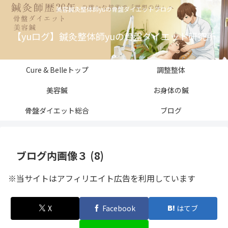
美容鍼灸整体師yuの骨盤ダイエットブログ
【yuログ】鍼灸整体師yuの骨盤ダイエット研究所
Cure & Belleトップ
調整整体
美容鍼
お身体の鍼
骨盤ダイエット総合
ブログ
ブログ内画像３ (8)
※当サイトはアフィリエイト広告を利用しています
X
Facebook
はてブ