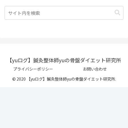
【yuログ】鍼灸整体師yuの骨盤ダイエット研究所
プライバシーポリシー
お問い合わせ
© 2020 【yuログ】鍼灸整体師yuの骨盤ダイエット研究所.