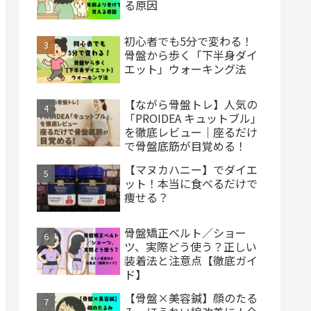
る原因
初心者でも5分で変わる！
骨盤から歩く「下半身ダイ
エット」ウォーキング法
【ながら骨盤トレ】人気の
「PROIDEA キュットブル」
を徹底レビュー｜座るだけ
で骨盤底筋が目覚める！
【マヌカハニー】でダイエ
ット！本当に食べるだけで
痩せる？
骨盤矯正ベルト／ショー
ツ、実際どう使う？正しい
装着法と注意点【徹底ガイ
ド】
【骨盤×美容鍼】顔のたる