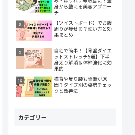
み・ほうれい線改善に！全
身から整える美容アプロー
チ
【ツイストボード】でお腹
周りが痩せる？使い方と効
果まとめ
自宅で簡単！【骨盤ダイエ
ットストレッチ5選】下半
身太り解消＆体幹強化に効
果的
猫背や反り腰も骨盤が原
因？タイプ別の姿勢チェッ
クと改善法
カテゴリー