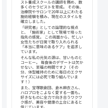
スト養成スクールの講師を務め、数
多くのセラピストを育成。 その後、
治療院やサロンで20年以上にわたる
施術経験を積み、現在のスタイルを
確立しました。
「研究者」としての論理的な視点
と、「施術家」として現場で培った
指先の感覚。 この両面から、忙しい
女性たちが日常で取り入れられる
「本当に意味のあるケア」を追求し
ています。
そんな私の元気の源は、甘いものと
コーヒー。 毎食後のデザートは欠か
せない、至福の時間です♪（その
分、体型維持のために毎日のエクサ
サイズには必死で取り組んでいま
す！）
また、宝塚歌劇団、倉木麻衣さん、
ハロプロをこよなく愛する一面も。
好きなものに全力で向き合うワクワ
ク感が、美容や健康の土台にあると
信じています。