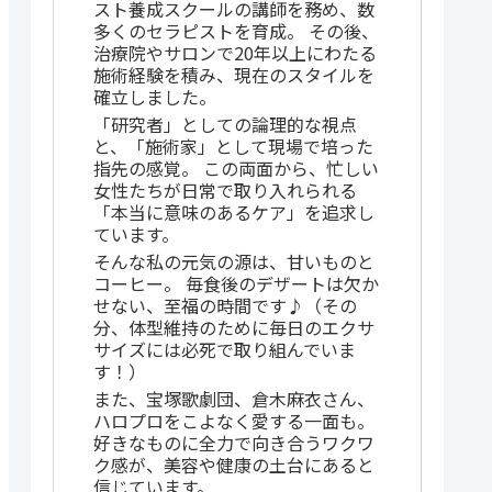
スト養成スクールの講師を務め、数
多くのセラピストを育成。 その後、
治療院やサロンで20年以上にわたる
施術経験を積み、現在のスタイルを
確立しました。
「研究者」としての論理的な視点
と、「施術家」として現場で培った
指先の感覚。 この両面から、忙しい
女性たちが日常で取り入れられる
「本当に意味のあるケア」を追求し
ています。
そんな私の元気の源は、甘いものと
コーヒー。 毎食後のデザートは欠か
せない、至福の時間です♪（その
分、体型維持のために毎日のエクサ
サイズには必死で取り組んでいま
す！）
また、宝塚歌劇団、倉木麻衣さん、
ハロプロをこよなく愛する一面も。
好きなものに全力で向き合うワクワ
ク感が、美容や健康の土台にあると
信じています。