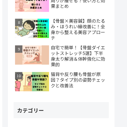
周りが痩せる？使い方と効
果まとめ
【骨盤×美容鍼】顔のたる
み・ほうれい線改善に！全
身から整える美容アプロー
チ
自宅で簡単！【骨盤ダイエ
ットストレッチ5選】下半
身太り解消＆体幹強化に効
果的
猫背や反り腰も骨盤が原
因？タイプ別の姿勢チェッ
クと改善法
カテゴリー