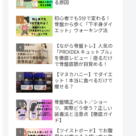
る原因
初心者でも5分で変わる！
骨盤から歩く「下半身ダイ
エット」ウォーキング法
【ながら骨盤トレ】人気の
「PROIDEA キュットブル」
を徹底レビュー｜座るだけ
で骨盤底筋が目覚める！
【マヌカハニー】でダイエ
ット！本当に食べるだけで
痩せる？
骨盤矯正ベルト／ショー
ツ、実際どう使う？正しい
装着法と注意点【徹底ガイ
ド】
【ツイストボード】でお腹