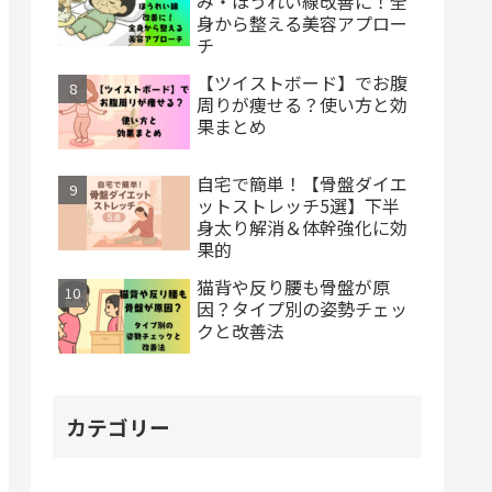
み・ほうれい線改善に！全
身から整える美容アプロー
チ
【ツイストボード】でお腹
周りが痩せる？使い方と効
果まとめ
自宅で簡単！【骨盤ダイエ
ットストレッチ5選】下半
身太り解消＆体幹強化に効
果的
猫背や反り腰も骨盤が原
因？タイプ別の姿勢チェッ
クと改善法
カテゴリー