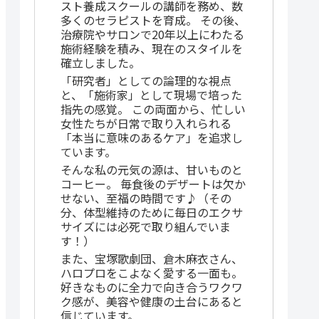
スト養成スクールの講師を務め、数
多くのセラピストを育成。 その後、
治療院やサロンで20年以上にわたる
施術経験を積み、現在のスタイルを
確立しました。
「研究者」としての論理的な視点
と、「施術家」として現場で培った
指先の感覚。 この両面から、忙しい
女性たちが日常で取り入れられる
「本当に意味のあるケア」を追求し
ています。
そんな私の元気の源は、甘いものと
コーヒー。 毎食後のデザートは欠か
せない、至福の時間です♪（その
分、体型維持のために毎日のエクサ
サイズには必死で取り組んでいま
す！）
また、宝塚歌劇団、倉木麻衣さん、
ハロプロをこよなく愛する一面も。
好きなものに全力で向き合うワクワ
ク感が、美容や健康の土台にあると
信じています。