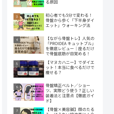
る原因
初心者でも5分で変わる！
骨盤から歩く「下半身ダイ
エット」ウォーキング法
【ながら骨盤トレ】人気の
「PROIDEA キュットブル」
を徹底レビュー｜座るだけ
で骨盤底筋が目覚める！
【マヌカハニー】でダイエ
ット！本当に食べるだけで
痩せる？
骨盤矯正ベルト／ショー
ツ、実際どう使う？正しい
装着法と注意点【徹底ガイ
ド】
【骨盤×美容鍼】顔のたる