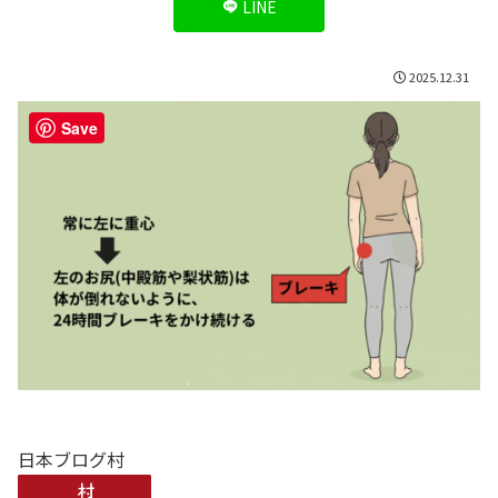
LINE
2025.12.31
Save
日本ブログ村