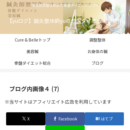
美容鍼灸整体師yuの骨盤ダイエットブログ
【yuログ】鍼灸整体師yuの骨盤ダイエット研究所
Cure & Belleトップ
調整整体
美容鍼
お身体の鍼
骨盤ダイエット総合
ブログ
ブログ内画像４ (7)
※当サイトはアフィリエイト広告を利用しています
X
Facebook
はてブ