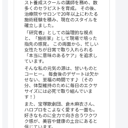
スト養成スクールの講師を務め、数
多くのセラピストを育成。 その後、
治療院やサロンで20年以上にわたる
施術経験を積み、現在のスタイルを
確立しました。
「研究者」としての論理的な視点
と、「施術家」として現場で培った
指先の感覚。 この両面から、忙しい
女性たちが日常で取り入れられる
「本当に意味のあるケア」を追求し
ています。
そんな私の元気の源は、甘いものと
コーヒー。 毎食後のデザートは欠か
せない、至福の時間です♪（その
分、体型維持のために毎日のエクサ
サイズには必死で取り組んでいま
す！）
また、宝塚歌劇団、倉木麻衣さん、
ハロプロをこよなく愛する一面も。
好きなものに全力で向き合うワクワ
ク感が、美容や健康の土台にあると
信じています。