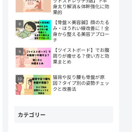
ットストレッチ5選】下半
身太り解消＆体幹強化に効
果的
【骨盤×美容鍼】顔のたる
み・ほうれい線改善に！全
身から整える美容アプロー
チ
【ツイストボード】でお腹
周りが痩せる？使い方と効
果まとめ
猫背や反り腰も骨盤が原
因？タイプ別の姿勢チェッ
クと改善法
カテゴリー