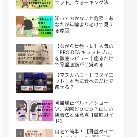
エット」ウォーキング法
知っておかないと危険！あ
なたが年齢より老けて見え
る原因
【ながら骨盤トレ】人気の
「PROIDEA キュットブル」
を徹底レビュー｜座るだけ
で骨盤底筋が目覚める！
【マヌカハニー】でダイエ
ット！本当に食べるだけで
痩せる？
骨盤矯正ベルト／ショー
ツ、実際どう使う？正しい
装着法と注意点【徹底ガイ
ド】
自宅で簡単！【骨盤ダイエ