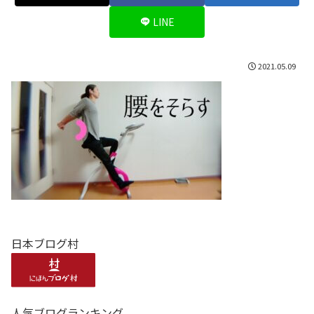
LINE
2021.05.09
日本ブログ村
人気ブログランキング