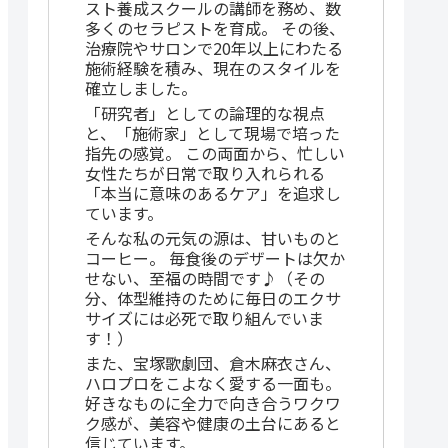
スト養成スクールの講師を務め、数
多くのセラピストを育成。 その後、
治療院やサロンで20年以上にわたる
施術経験を積み、現在のスタイルを
確立しました。
「研究者」としての論理的な視点
と、「施術家」として現場で培った
指先の感覚。 この両面から、忙しい
女性たちが日常で取り入れられる
「本当に意味のあるケア」を追求し
ています。
そんな私の元気の源は、甘いものと
コーヒー。 毎食後のデザートは欠か
せない、至福の時間です♪（その
分、体型維持のために毎日のエクサ
サイズには必死で取り組んでいま
す！）
また、宝塚歌劇団、倉木麻衣さん、
ハロプロをこよなく愛する一面も。
好きなものに全力で向き合うワクワ
ク感が、美容や健康の土台にあると
信じています。