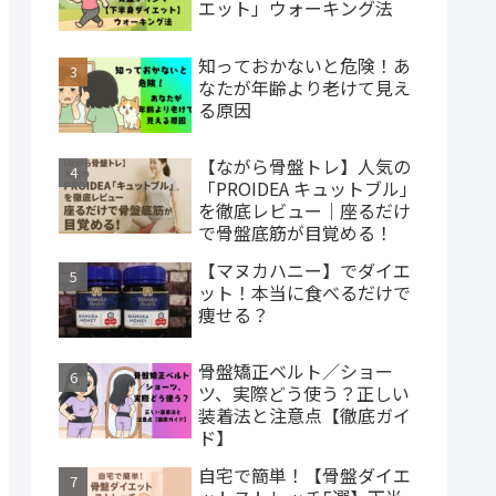
エット」ウォーキング法
知っておかないと危険！あ
なたが年齢より老けて見え
る原因
【ながら骨盤トレ】人気の
「PROIDEA キュットブル」
を徹底レビュー｜座るだけ
で骨盤底筋が目覚める！
【マヌカハニー】でダイエ
ット！本当に食べるだけで
痩せる？
骨盤矯正ベルト／ショー
ツ、実際どう使う？正しい
装着法と注意点【徹底ガイ
ド】
自宅で簡単！【骨盤ダイエ