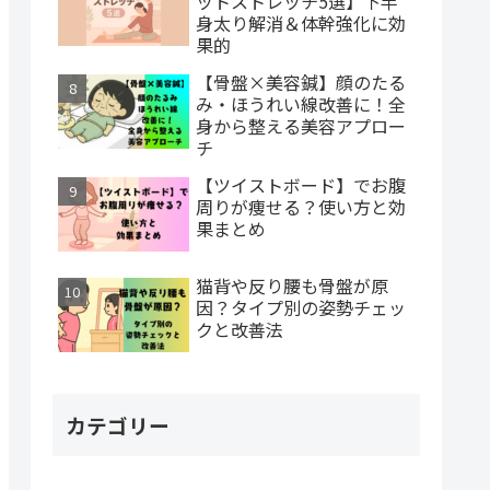
ットストレッチ5選】下半
身太り解消＆体幹強化に効
果的
【骨盤×美容鍼】顔のたる
み・ほうれい線改善に！全
身から整える美容アプロー
チ
【ツイストボード】でお腹
周りが痩せる？使い方と効
果まとめ
猫背や反り腰も骨盤が原
因？タイプ別の姿勢チェッ
クと改善法
カテゴリー