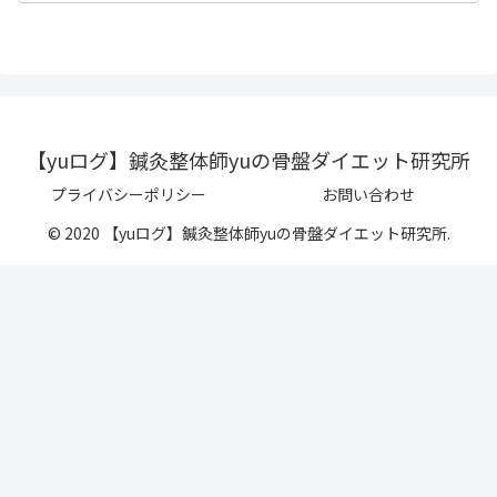
【yuログ】鍼灸整体師yuの骨盤ダイエット研究所
プライバシーポリシー
お問い合わせ
© 2020 【yuログ】鍼灸整体師yuの骨盤ダイエット研究所.