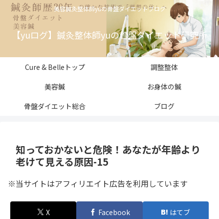
美容鍼灸整体師yuの骨盤ダイエットブログ
【yuログ】鍼灸整体師yuの骨盤ダイエット研究所
Cure & Belleトップ
調整整体
美容鍼
お身体の鍼
骨盤ダイエット総合
ブログ
知っておかないと危険！あなたが年齢より
老けて見える原因-15
※当サイトはアフィリエイト広告を利用しています
X
Facebook
はてブ