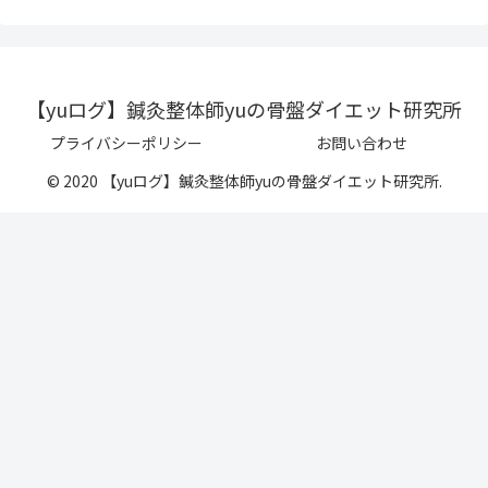
【yuログ】鍼灸整体師yuの骨盤ダイエット研究所
プライバシーポリシー
お問い合わせ
© 2020 【yuログ】鍼灸整体師yuの骨盤ダイエット研究所.