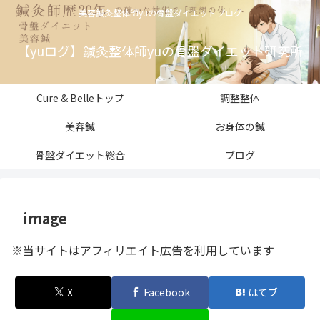
美容鍼灸整体師yuの骨盤ダイエットブログ
【yuログ】鍼灸整体師yuの骨盤ダイエット研究所
Cure & Belleトップ
調整整体
美容鍼
お身体の鍼
骨盤ダイエット総合
ブログ
image
※当サイトはアフィリエイト広告を利用しています
X
Facebook
はてブ