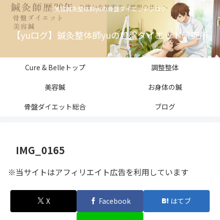
美容鍼灸整体師yuの骨盤ダイエットブログ
【yuログ】鍼灸整体師yuの骨盤ダイエット研究所
Cure & Belleトップ
調整整体
美容鍼
お身体の鍼
骨盤ダイエット総合
ブログ
IMG_0165
※当サイトはアフィリエイト広告を利用しています
X
Facebook
はてブ