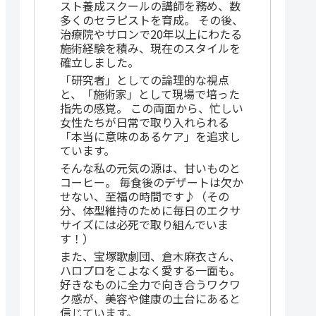
スト養成スクールの講師を務め、数
多くのセラピストを育成。 その後、
治療院やサロンで20年以上にわたる
施術経験を積み、現在のスタイルを
確立しました。
「研究者」としての論理的な視点
と、「施術家」として現場で培った
指先の感覚。 この両面から、忙しい
女性たちが日常で取り入れられる
「本当に意味のあるケア」を追求し
ています。
そんな私の元気の源は、甘いものと
コーヒー。 毎食後のデザートは欠か
せない、至福の時間です♪（その
分、体型維持のために毎日のエクサ
サイズには必死で取り組んでいま
す！）
また、宝塚歌劇団、倉木麻衣さん、
ハロプロをこよなく愛する一面も。
好きなものに全力で向き合うワクワ
ク感が、美容や健康の土台にあると
信じています。