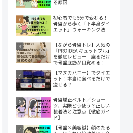
る原因
初心者でも5分で変わる！
骨盤から歩く「下半身ダイ
エット」ウォーキング法
【ながら骨盤トレ】人気の
「PROIDEA キュットブル」
を徹底レビュー｜座るだけ
で骨盤底筋が目覚める！
【マヌカハニー】でダイエ
ット！本当に食べるだけで
痩せる？
骨盤矯正ベルト／ショー
ツ、実際どう使う？正しい
装着法と注意点【徹底ガイ
ド】
【骨盤×美容鍼】顔のたる