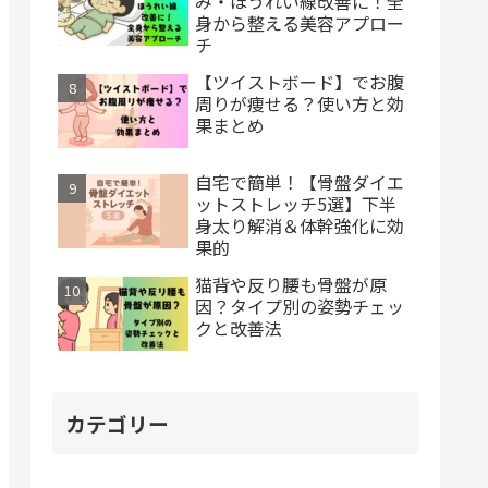
み・ほうれい線改善に！全
身から整える美容アプロー
チ
【ツイストボード】でお腹
周りが痩せる？使い方と効
果まとめ
自宅で簡単！【骨盤ダイエ
ットストレッチ5選】下半
身太り解消＆体幹強化に効
果的
猫背や反り腰も骨盤が原
因？タイプ別の姿勢チェッ
クと改善法
カテゴリー