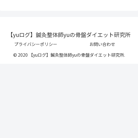
【yuログ】鍼灸整体師yuの骨盤ダイエット研究所
プライバシーポリシー
お問い合わせ
© 2020 【yuログ】鍼灸整体師yuの骨盤ダイエット研究所.