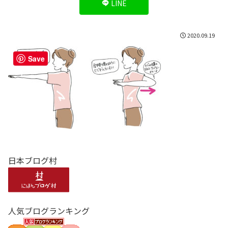
LINE
2020.09.19
Save
日本ブログ村
人気ブログランキング