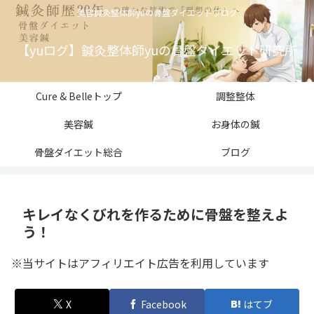
美容鍼灸整体師yuの骨盤ダイエットブログ
【yuログ】鍼灸整体師yuの骨盤ダイエット研究所
Cure & Belleトップ
調整整体
美容鍼
お身体の鍼
骨盤ダイエット総合
ブログ
キレイなくびれを作るために骨盤を整えよ
う！
※当サイトはアフィリエイト広告を利用しています
X
Facebook
はてブ