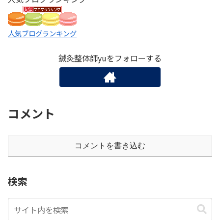
人気ブログランキング
鍼灸整体師yuをフォローする
コメント
コメントを書き込む
検索