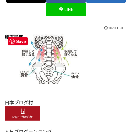
LINE
2020.11.08
Save
日本ブログ村
人気ブログランキング