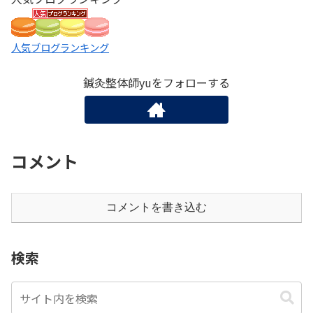
人気ブログランキング
鍼灸整体師yuをフォローする
コメント
コメントを書き込む
検索