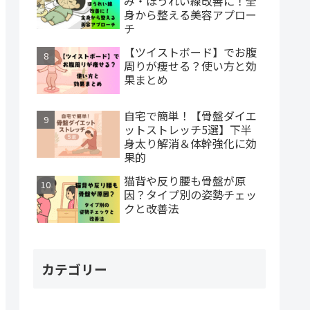
み・ほうれい線改善に！全
身から整える美容アプロー
チ
【ツイストボード】でお腹
周りが痩せる？使い方と効
果まとめ
自宅で簡単！【骨盤ダイエ
ットストレッチ5選】下半
身太り解消＆体幹強化に効
果的
猫背や反り腰も骨盤が原
因？タイプ別の姿勢チェッ
クと改善法
カテゴリー