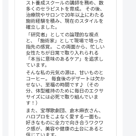
スト養成スクールの講師を務め、数
多くのセラピストを育成。 その後、
治療院やサロンで20年以上にわたる
施術経験を積み、現在のスタイルを
確立しました。
「研究者」としての論理的な視点
と、「施術家」として現場で培った
指先の感覚。 この両面から、忙しい
女性たちが日常で取り入れられる
「本当に意味のあるケア」を追求し
ています。
そんな私の元気の源は、甘いものと
コーヒー。 毎食後のデザートは欠か
せない、至福の時間です♪（その
分、体型維持のために毎日のエクサ
サイズには必死で取り組んでいま
す！）
また、宝塚歌劇団、倉木麻衣さん、
ハロプロをこよなく愛する一面も。
好きなものに全力で向き合うワクワ
ク感が、美容や健康の土台にあると
信じています。