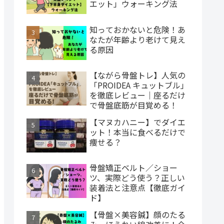
エット」ウォーキング法
知っておかないと危険！あ
なたが年齢より老けて見え
る原因
【ながら骨盤トレ】人気の
「PROIDEA キュットブル」
を徹底レビュー｜座るだけ
で骨盤底筋が目覚める！
【マヌカハニー】でダイエ
ット！本当に食べるだけで
痩せる？
骨盤矯正ベルト／ショー
ツ、実際どう使う？正しい
装着法と注意点【徹底ガイ
ド】
【骨盤×美容鍼】顔のたる