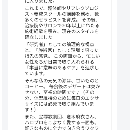
に入りました。
これまで、整体師やリフレクソロジ
スト養成スクールの講師を務め、数
多くのセラピストを育成。 その後、
治療院やサロンで20年以上にわたる
施術経験を積み、現在のスタイルを
確立しました。
「研究者」としての論理的な視点
と、「施術家」として現場で培った
指先の感覚。 この両面から、忙しい
女性たちが日常で取り入れられる
「本当に意味のあるケア」を追求し
ています。
そんな私の元気の源は、甘いものと
コーヒー。 毎食後のデザートは欠か
せない、至福の時間です♪（その
分、体型維持のために毎日のエクサ
サイズには必死で取り組んでいま
す！）
また、宝塚歌劇団、倉木麻衣さん、
ハロプロをこよなく愛する一面も。
好きなものに全力で向き合うワクワ