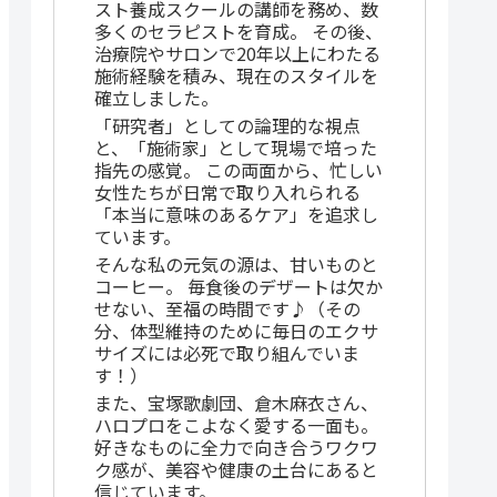
スト養成スクールの講師を務め、数
多くのセラピストを育成。 その後、
治療院やサロンで20年以上にわたる
施術経験を積み、現在のスタイルを
確立しました。
「研究者」としての論理的な視点
と、「施術家」として現場で培った
指先の感覚。 この両面から、忙しい
女性たちが日常で取り入れられる
「本当に意味のあるケア」を追求し
ています。
そんな私の元気の源は、甘いものと
コーヒー。 毎食後のデザートは欠か
せない、至福の時間です♪（その
分、体型維持のために毎日のエクサ
サイズには必死で取り組んでいま
す！）
また、宝塚歌劇団、倉木麻衣さん、
ハロプロをこよなく愛する一面も。
好きなものに全力で向き合うワクワ
ク感が、美容や健康の土台にあると
信じています。