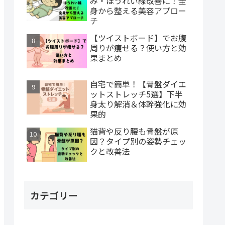
み・ほうれい線改善に！全
身から整える美容アプロー
チ
【ツイストボード】でお腹
周りが痩せる？使い方と効
果まとめ
自宅で簡単！【骨盤ダイエ
ットストレッチ5選】下半
身太り解消＆体幹強化に効
果的
猫背や反り腰も骨盤が原
因？タイプ別の姿勢チェッ
クと改善法
カテゴリー