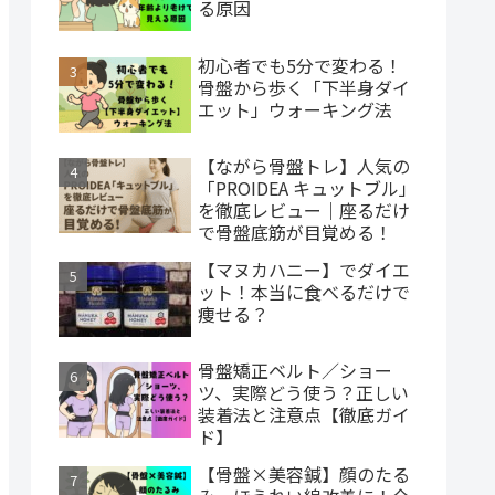
る原因
初心者でも5分で変わる！
骨盤から歩く「下半身ダイ
エット」ウォーキング法
【ながら骨盤トレ】人気の
「PROIDEA キュットブル」
を徹底レビュー｜座るだけ
で骨盤底筋が目覚める！
【マヌカハニー】でダイエ
ット！本当に食べるだけで
痩せる？
骨盤矯正ベルト／ショー
ツ、実際どう使う？正しい
装着法と注意点【徹底ガイ
ド】
【骨盤×美容鍼】顔のたる