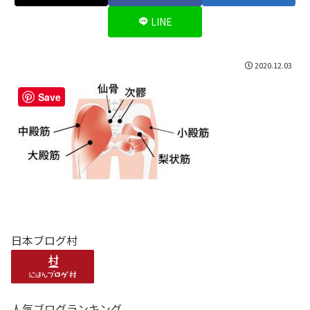
LINE
2020.12.03
Save
日本ブログ村
人気ブログランキング