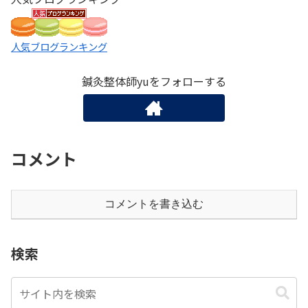
人気ブログランキング
鍼灸整体師yuをフォローする
コメント
コメントを書き込む
検索