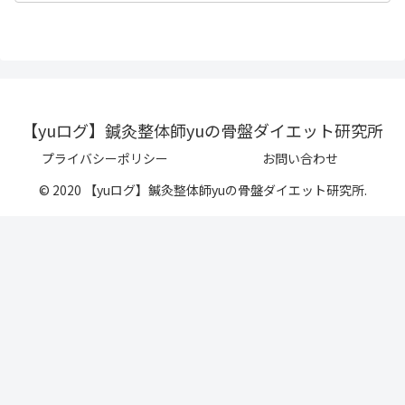
【yuログ】鍼灸整体師yuの骨盤ダイエット研究所
プライバシーポリシー
お問い合わせ
© 2020 【yuログ】鍼灸整体師yuの骨盤ダイエット研究所.