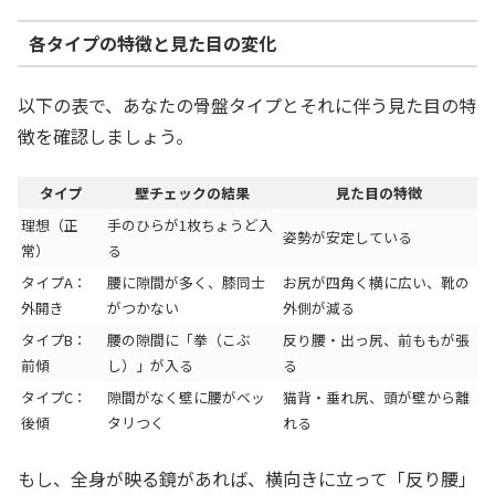
各タイプの特徴と見た目の変化
以下の表で、あなたの骨盤タイプとそれに伴う見た目の特
徴を確認しましょう。
タイプ
壁チェックの結果
見た目の特徴
理想（正
手のひらが1枚ちょうど入
姿勢が安定している
常）
る
タイプA：
腰に隙間が多く、膝同士
お尻が四角く横に広い、靴の
外開き
がつかない
外側が減る
タイプB：
腰の隙間に「拳（こぶ
反り腰・出っ尻、前ももが張
前傾
し）」が入る
る
タイプC：
隙間がなく壁に腰がベッ
猫背・垂れ尻、頭が壁から離
後傾
タリつく
れる
もし、全身が映る鏡があれば、横向きに立って「反り腰」