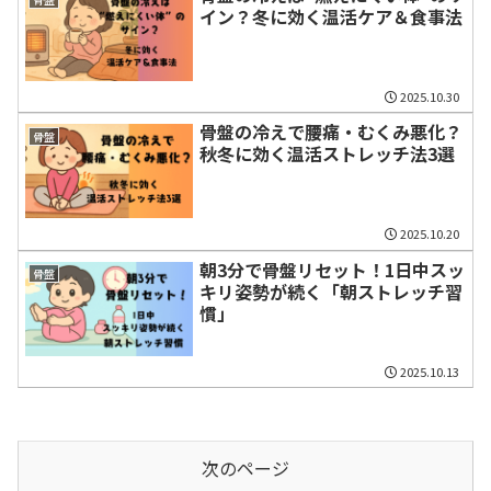
イン？冬に効く温活ケア＆食事法
2025.10.30
骨盤の冷えで腰痛・むくみ悪化？
骨盤
秋冬に効く温活ストレッチ法3選
2025.10.20
朝3分で骨盤リセット！1日中スッ
骨盤
キリ姿勢が続く「朝ストレッチ習
慣」
2025.10.13
次のページ