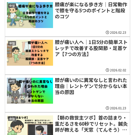
膝痛が楽になる歩き方｜日常動作
骨盤
で膝を守る5つのポイントと階段
のコツ
2026.02.23
膝が痛い人へ｜1日5分の簡単スト
骨盤
レッチで改善する股関節・足首ケ
ア【7つの方法】
2026.02.02
膝が痛いのに異常なしと言われた
骨盤
理由｜レントゲンで分からない本
当の原因
2026.01.23
【朝の救世主ツボ】首の詰まり・
骨盤
重だるさを60秒でリセット。鍼灸
師が教える「天窓（てんそう）」