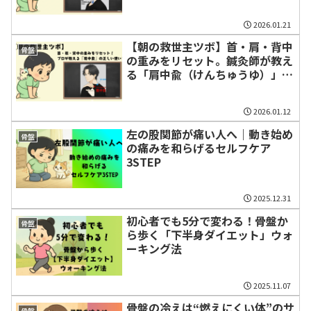
の正しい触れ方
2026.01.21
【朝の救世主ツボ】首・肩・背中
骨盤
の重みをリセット。鍼灸師が教え
る「肩中兪（けんちゅうゆ）」の
正しい使い方
2026.01.12
左の股関節が痛い人へ｜動き始め
骨盤
の痛みを和らげるセルフケア
3STEP
2025.12.31
初心者でも5分で変わる！骨盤か
骨盤
ら歩く「下半身ダイエット」ウォ
ーキング法
2025.11.07
骨盤の冷えは“燃えにくい体”のサ
骨盤