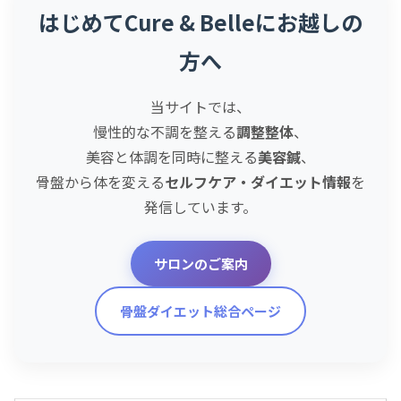
はじめてCure & Belleにお越しの
方へ
当サイトでは、
慢性的な不調を整える
調整整体
、
美容と体調を同時に整える
美容鍼
、
骨盤から体を変える
セルフケア・ダイエット情報
を
発信しています。
サロンのご案内
骨盤ダイエット総合ページ