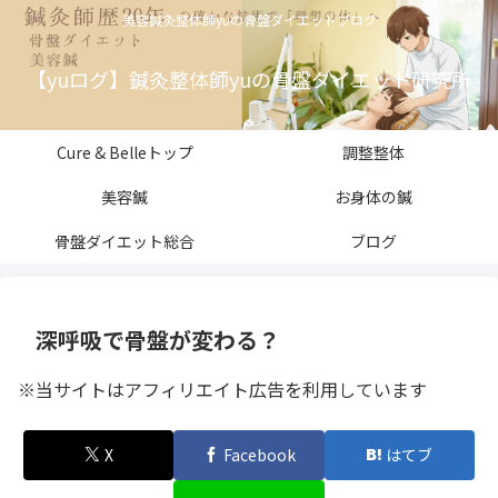
美容鍼灸整体師yuの骨盤ダイエットブログ
【yuログ】鍼灸整体師yuの骨盤ダイエット研究所
Cure & Belleトップ
調整整体
美容鍼
お身体の鍼
骨盤ダイエット総合
ブログ
深呼吸で骨盤が変わる？
※当サイトはアフィリエイト広告を利用しています
X
Facebook
はてブ