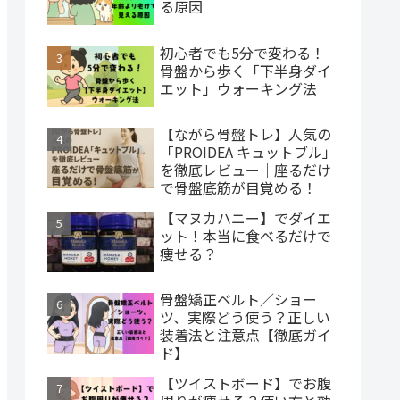
る原因
初心者でも5分で変わる！
骨盤から歩く「下半身ダイ
エット」ウォーキング法
【ながら骨盤トレ】人気の
「PROIDEA キュットブル」
を徹底レビュー｜座るだけ
で骨盤底筋が目覚める！
【マヌカハニー】でダイエ
ット！本当に食べるだけで
痩せる？
骨盤矯正ベルト／ショー
ツ、実際どう使う？正しい
装着法と注意点【徹底ガイ
ド】
【ツイストボード】でお腹