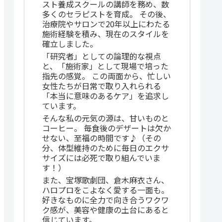
スト養成スクールの講師を務め、数
多くのセラピストを育成。 その後、
治療院やサロンで20年以上にわたる
施術経験を積み、現在のスタイルを
確立しました。
「研究者」としての論理的な視点
と、「施術家」として現場で培った
指先の感覚。 この両面から、忙しい
女性たちが日常で取り入れられる
「本当に意味のあるケア」を追求し
ています。
そんな私の元気の源は、甘いものと
コーヒー。 毎食後のデザートは欠か
せない、至福の時間です♪（その
分、体型維持のために毎日のエクサ
サイズには必死で取り組んでいま
す！）
また、宝塚歌劇団、倉木麻衣さん、
ハロプロをこよなく愛する一面も。
好きなものに全力で向き合うワクワ
ク感が、美容や健康の土台にあると
信じています。