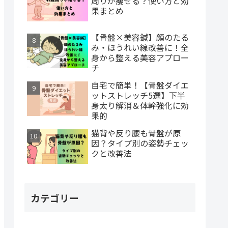
周りが痩せる？使い方と効
果まとめ
【骨盤×美容鍼】顔のたる
み・ほうれい線改善に！全
身から整える美容アプロー
チ
自宅で簡単！【骨盤ダイエ
ットストレッチ5選】下半
身太り解消＆体幹強化に効
果的
猫背や反り腰も骨盤が原
因？タイプ別の姿勢チェッ
クと改善法
カテゴリー