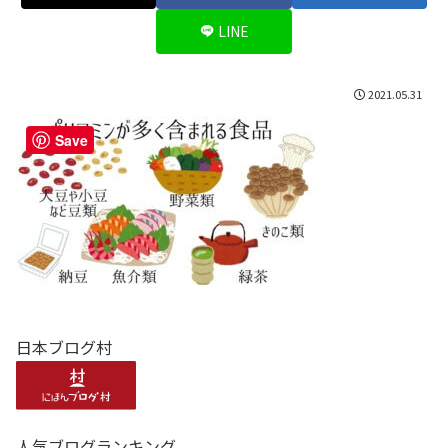
LINE
2021.05.31
Save
日本ブログ村
人気ブログランキング