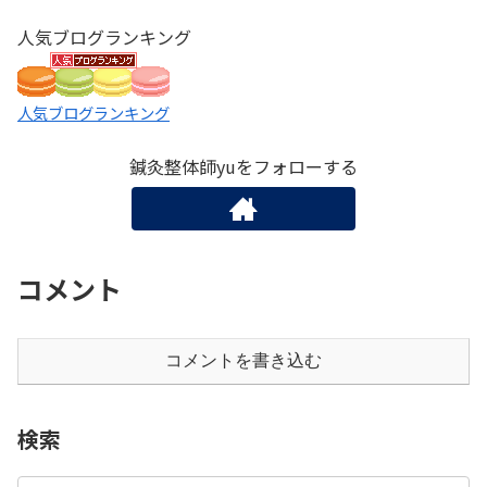
人気ブログランキング
人気ブログランキング
鍼灸整体師yuをフォローする
コメント
コメントを書き込む
検索