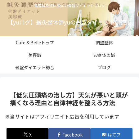
美容鍼灸整体師yuの骨盤ダイエットブログ
【yuログ】鍼灸整体師yuの骨盤ダイエット研究所
Cure & Belleトップ
調整整体
美容鍼
お身体の鍼
骨盤ダイエット総合
ブログ
【低気圧頭痛の治し方】天気が悪いと頭が
痛くなる理由と自律神経を整える方法
※当サイトはアフィリエイト広告を利用しています
X
Facebook
はてブ