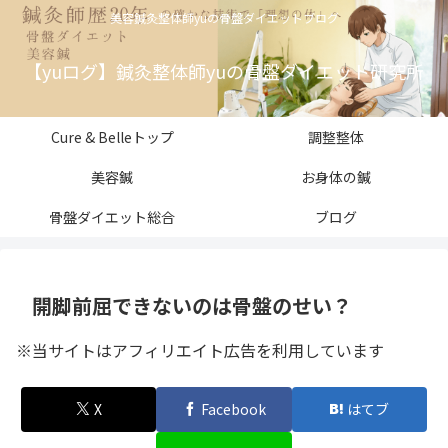
美容鍼灸整体師yuの骨盤ダイエットブログ
【yuログ】鍼灸整体師yuの骨盤ダイエット研究所
Cure & Belleトップ
調整整体
美容鍼
お身体の鍼
骨盤ダイエット総合
ブログ
開脚前屈できないのは骨盤のせい？
※当サイトはアフィリエイト広告を利用しています
X
Facebook
はてブ