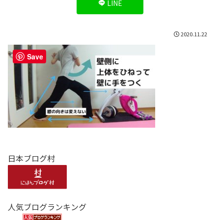
LINE
2020.11.22
Save
日本ブログ村
人気ブログランキング