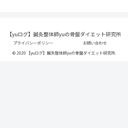
【yuログ】鍼灸整体師yuの骨盤ダイエット研究所
プライバシーポリシー
お問い合わせ
© 2020 【yuログ】鍼灸整体師yuの骨盤ダイエット研究所.