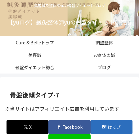
美容鍼灸整体師yuの骨盤ダイエットブログ
【yuログ】鍼灸整体師yuの骨盤ダイエット研究所
Cure & Belleトップ
調整整体
美容鍼
お身体の鍼
骨盤ダイエット総合
ブログ
骨盤後傾タイプ-7
※当サイトはアフィリエイト広告を利用しています
X
Facebook
はてブ