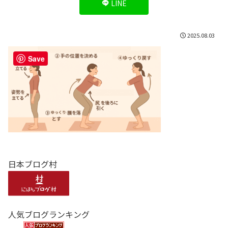
LINE
2025.08.03
Save
日本ブログ村
人気ブログランキング