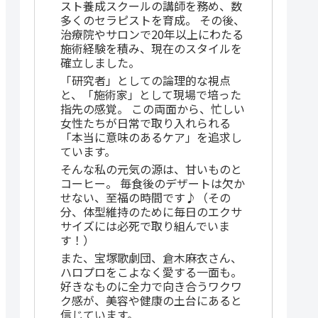
スト養成スクールの講師を務め、数
多くのセラピストを育成。 その後、
治療院やサロンで20年以上にわたる
施術経験を積み、現在のスタイルを
確立しました。
「研究者」としての論理的な視点
と、「施術家」として現場で培った
指先の感覚。 この両面から、忙しい
女性たちが日常で取り入れられる
「本当に意味のあるケア」を追求し
ています。
そんな私の元気の源は、甘いものと
コーヒー。 毎食後のデザートは欠か
せない、至福の時間です♪（その
分、体型維持のために毎日のエクサ
サイズには必死で取り組んでいま
す！）
また、宝塚歌劇団、倉木麻衣さん、
ハロプロをこよなく愛する一面も。
好きなものに全力で向き合うワクワ
ク感が、美容や健康の土台にあると
信じています。