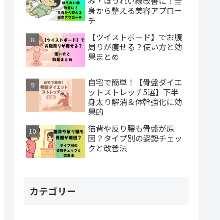
み・ほうれい線改善に！全
身から整える美容アプロー
チ
【ツイストボード】でお腹
周りが痩せる？使い方と効
果まとめ
自宅で簡単！【骨盤ダイエ
ットストレッチ5選】下半
身太り解消＆体幹強化に効
果的
猫背や反り腰も骨盤が原
因？タイプ別の姿勢チェッ
クと改善法
カテゴリー