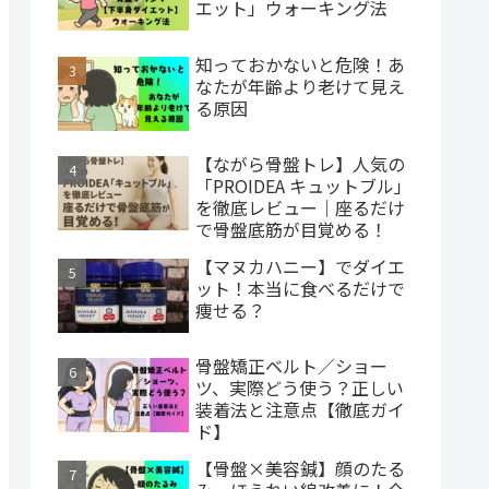
エット」ウォーキング法
知っておかないと危険！あ
なたが年齢より老けて見え
る原因
【ながら骨盤トレ】人気の
「PROIDEA キュットブル」
を徹底レビュー｜座るだけ
で骨盤底筋が目覚める！
【マヌカハニー】でダイエ
ット！本当に食べるだけで
痩せる？
骨盤矯正ベルト／ショー
ツ、実際どう使う？正しい
装着法と注意点【徹底ガイ
ド】
【骨盤×美容鍼】顔のたる