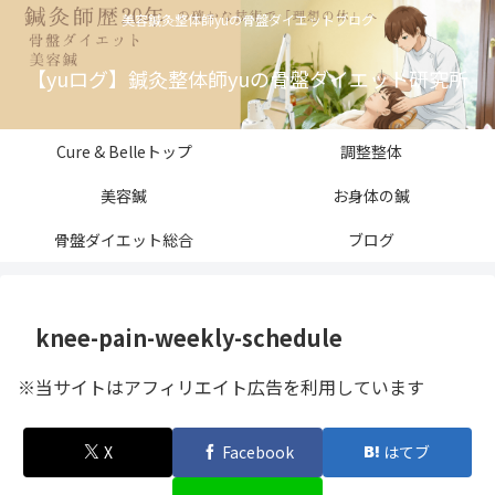
美容鍼灸整体師yuの骨盤ダイエットブログ
【yuログ】鍼灸整体師yuの骨盤ダイエット研究所
Cure & Belleトップ
調整整体
美容鍼
お身体の鍼
骨盤ダイエット総合
ブログ
knee-pain-weekly-schedule
※当サイトはアフィリエイト広告を利用しています
X
Facebook
はてブ