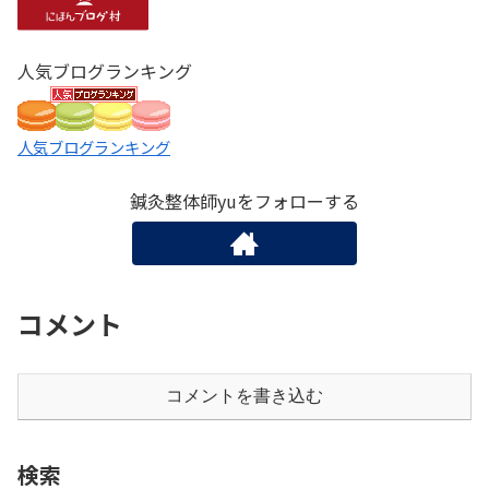
人気ブログランキング
人気ブログランキング
鍼灸整体師yuをフォローする
コメント
コメントを書き込む
検索