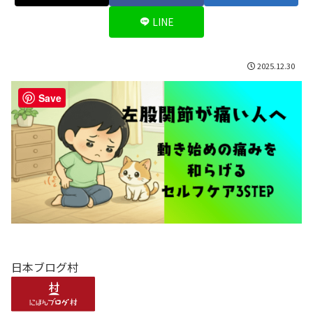
LINE
2025.12.30
Save
日本ブログ村