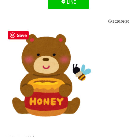
LINE
2020.09.30
Save