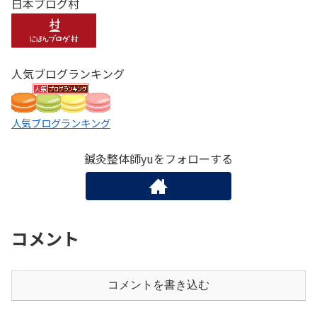
日本ブログ村
人気ブログランキング
人気ブログランキング
鍼灸整体師yuをフォローする
コメント
コメントを書き込む