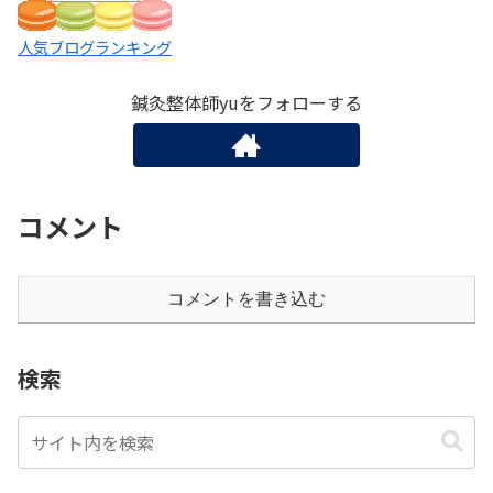
人気ブログランキング
鍼灸整体師yuをフォローする
コメント
コメントを書き込む
検索