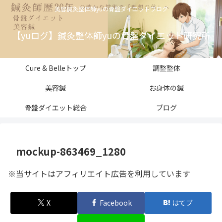
美容鍼灸整体師yuの骨盤ダイエットブログ
【yuログ】鍼灸整体師yuの骨盤ダイエット研究所
Cure & Belleトップ
調整整体
美容鍼
お身体の鍼
骨盤ダイエット総合
ブログ
mockup-863469_1280
※当サイトはアフィリエイト広告を利用しています
X
Facebook
はてブ