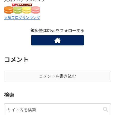
人気ブログランキング
鍼灸整体師yuをフォローする
コメント
コメントを書き込む
検索