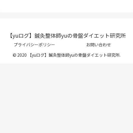
【yuログ】鍼灸整体師yuの骨盤ダイエット研究所
プライバシーポリシー
お問い合わせ
© 2020 【yuログ】鍼灸整体師yuの骨盤ダイエット研究所.