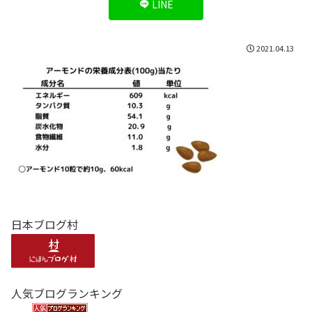
LINE
2021.04.13
日本ブログ村
人気ブログランキング