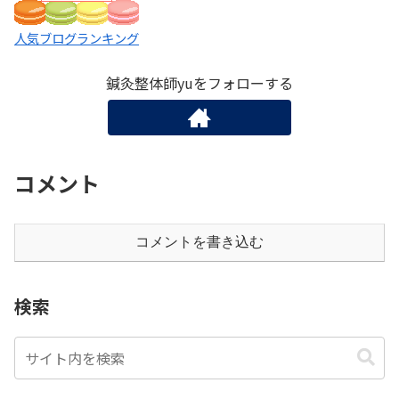
人気ブログランキング
鍼灸整体師yuをフォローする
コメント
コメントを書き込む
検索